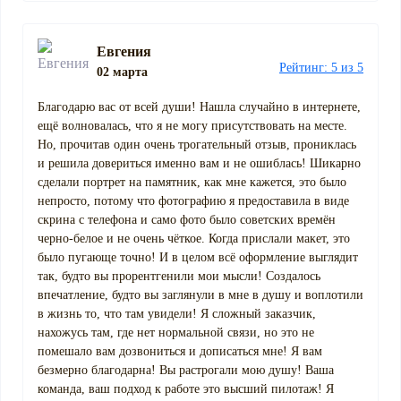
Евгения
Рейтинг: 5 из 5
02 марта
Благодарю вас от всей души! Нашла случайно в интернете,
ещё волновалась, что я не могу присутствовать на месте.
Но, прочитав один очень трогательный отзыв, прониклась
и решила довериться именно вам и не ошиблась! Шикарно
сделали портрет на памятник, как мне кажется, это было
непросто, потому что фотографию я предоставила в виде
скрина с телефона и само фото было советских времён
черно-белое и не очень чёткое. Когда прислали макет, это
было пугающе точно! И в целом всё оформление выглядит
так, будто вы прорентгенили мои мысли! Создалось
впечатление, будто вы заглянули в мне в душу и воплотили
в жизнь то, что там увидели! Я сложный заказчик,
нахожусь там, где нет нормальной связи, но это не
помешало вам дозвониться и дописаться мне! Я вам
безмерно благодарна! Вы растрогали мою душу! Ваша
команда, ваш подход к работе это высший пилотаж! Я