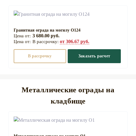
Подсыпка песком, 1 м3
120 руб.
Установка памятников:
Цена:
Гранитная ограда на могилу О124
3 680.00 руб.
от 306.67 руб.
В рассрочку:
Установка одиночного памятника на
от 200
могилу (комплект: стела толщиной 5 см,
руб.
В рассрочку
Заказать расчет
тумба, цветник)
Установка одиночного памятника на
от 220
могилу (комплект: стела толщиной 8 см,
руб.
тумба, цветник)
Металлические ограды на
Установка двойного памятника на
кладбище
от 200
могилу (комплект: стела толщиной 5 см,
руб.
тумба, расширенный цветник)
Установка двойного памятника на
от 240
могилу (комплект: стела толщиной 5 см,
руб.