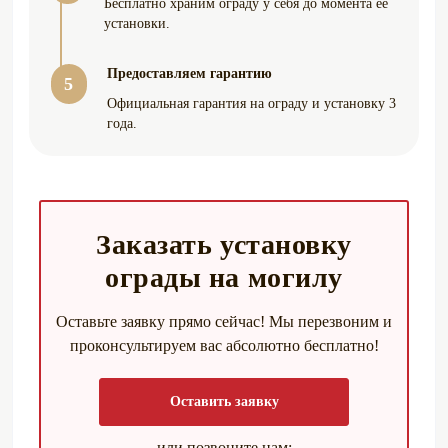
Бесплатно храним ограду у себя до момента ее
Укладка плитки гранитной на кладбище
установки.
140 руб.
со стяжкой с армированием 8 см, м2
Предоставляем гарантию
5
Официальная гарантия на ограду и установку 3
Другие услуги по благоустройство
Цена:
года.
могил
Устройство стяжки армированной
35 руб.
толщиной 8-10 см, 1м2
Заказать установку
Монтаж металлической скамейки на
31 руб.
кладбище, 1 шт.
ограды на могилу
Монтаж металлического стола на
Оставьте заявку прямо сейчас! Мы перезвоним и
31 руб.
кладбище, 1 шт.
проконсультируем вас абсолютно бесплатно!
Заливка ленточного фундамента на
55 руб.
кладбище, 1 м.п.
Оставить заявку
Щебень декоративный со стяжкой без
или позвоните нам: