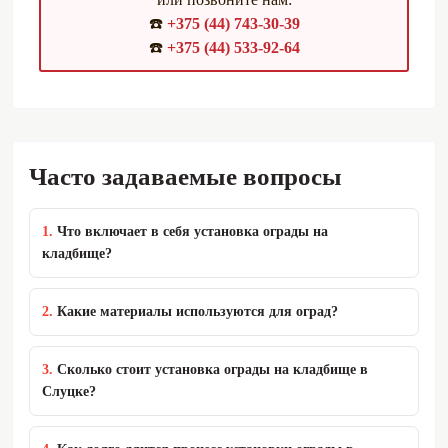
50 руб.
армирования до 5 см, м2
☎️
+375 (44) 743-30-39
☎️
+375 (44) 533-92-64
Подсыпка песком, 1 м3
120 руб.
Рассрочка без банка
Вы можете заказать ограду на могилу в рассрочку от
Часто задаваемые вопросы
нашей компании, с оплатой частями и без переплат
0%:
1.
Что включает в себя установка ограды на
кладбище?
Условия
Выгода
Рассрочка без банков от
2.
Какие материалы используются для оград?
✅
компании
3.
Сколько стоит установка ограды на кладбище в
Рассрочка без поручителей
✅
Слуцке?
Рассрочка без справок о
✅
доходах