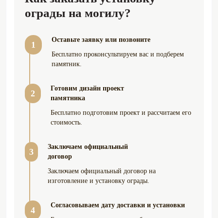
Монтаж борта тротуарного на кладбище,
273 руб.
ограды на могилу?
периметр 1,6 * 2,3 м
Монтаж борта тротуарного на кладбище,
300 руб.
Оставьте заявку или позвоните
1
периметр 2,0 * 2,3 м
Бесплатно проконсультируем вас и подберем
памятник.
Монтаж борта тротуарного на кладбище,
370 руб.
периметр 3,0 * 2,3 м
Готовим дизайн проект
2
памятника
Монтаж борта тротуарного на кладбище,
440 руб.
периметр 4,0 * 2,3 м
Бесплатно подготовим проект и рассчитаем его
стоимость.
Укладка тротуарной плитки
Цена:
Заключаем официальный
3
договор
Укладка плитки тротуарной на кладбище
85 руб.
Заключаем официальный договор на
со стяжкой с армированием 8 см, м2
изготовление и установку ограды.
Укладка плитки на кладбище Грес со
95 руб.
Согласовываем дату доставки и установки
стяжкой с армированием 8 см, м2
4