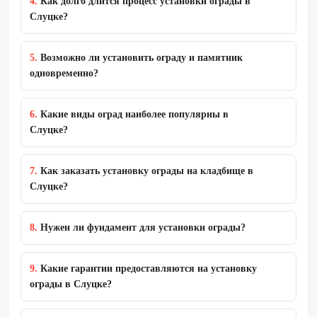
4.
Как долго длится процесс установки ограды в
Слуцке?
Рассрочка 0% без переплат
✅
5.
Возможно ли установить ограду и памятник
Срок рассмотрения рассрочки:
30 минут
одновременно?
Что необходимо для
Только
оформления рассрочки:
паспорт
6.
Какие виды оград наиболее популярны в
Слуцке?
Бесплатная консультация по
+375 (44)
рассрочке:
743-30-39
7.
Как заказать установку ограды на кладбище в
Слуцке?
8.
Нужен ли фундамент для установки ограды?
9.
Какие гарантии предоставляются на установку
ограды в Слуцке?