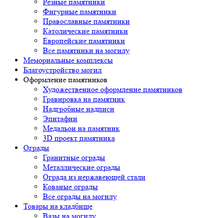
Резные памятники
Фигурные памятники
Православные памятники
Католические памятники
Европейские памятники
Все памятники на могилу
Мемориальные комплексы
Благоустройство могил
Оформление памятников
Художественное оформление памятников
Гравировка на памятник
Надгробные надписи
Эпитафии
Медальон на памятник
3D проект памятника
Ограды
Гранитные ограды
Металлические ограды
Ограда из нержавеющей стали
Кованые ограды
Все ограды на могилу
Товары на кладбище
Вазы на могилу