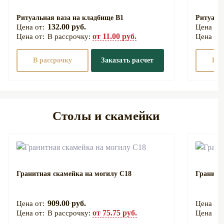
Ритуальная ваза на кладбище В1
Ритуаль
132.00 руб.
от 11.00 руб.
В рассрочку:
В рассрочку
Заказать расчет
В р
Столы и скамейки
Гранитная скамейка на могилу С18
Гранитн
909.00 руб.
от 75.75 руб.
В рассрочку: