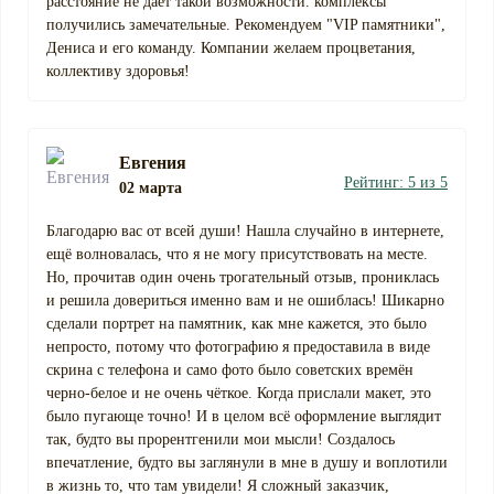
расстояние не дает такой возможности. комплексы
получились замечательные. Рекомендуем "VIP памятники",
Дениса и его команду. Компании желаем процветания,
коллективу здоровья!
Евгения
Рейтинг: 5 из 5
02 марта
Благодарю вас от всей души! Нашла случайно в интернете,
ещё волновалась, что я не могу присутствовать на месте.
Но, прочитав один очень трогательный отзыв, прониклась
и решила довериться именно вам и не ошиблась! Шикарно
сделали портрет на памятник, как мне кажется, это было
непросто, потому что фотографию я предоставила в виде
скрина с телефона и само фото было советских времён
черно-белое и не очень чёткое. Когда прислали макет, это
было пугающе точно! И в целом всё оформление выглядит
так, будто вы прорентгенили мои мысли! Создалось
впечатление, будто вы заглянули в мне в душу и воплотили
в жизнь то, что там увидели! Я сложный заказчик,