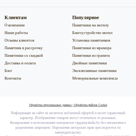
Клиентам
Популярное
О компании
Памятники на могилу
Наши работы
Благоустройство могил
Отзывы клиентов
Установка памятников
Памятник в рассрочку
Памятники из мрамора
Памятники со скидкой
Памятники из гранита
Доставка и оплата
Двойные памятники
Блог
Эксклюзивные памятники
Контакты
Мемориальные комплексы
Обработка персональных данных
|
Обработка файлов Сookie
Информация на сайте не является публичной офертой и носит справочный
характер. Изображения товаров могут отличаться от реальных.
Копирование и использование материалов vippamyatniki.by без письменного
разрешения запрещено. Нарушения авторских прав преследуются по
законодательству.