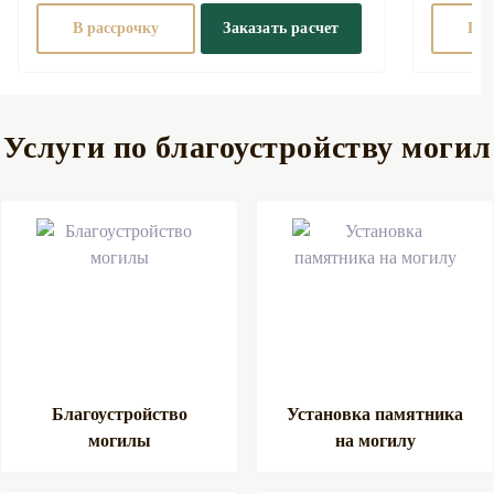
В рассрочку
Заказать расчет
В р
Услуги по благоустройству могил
Благоустройство
Установка памятника
могилы
на могилу