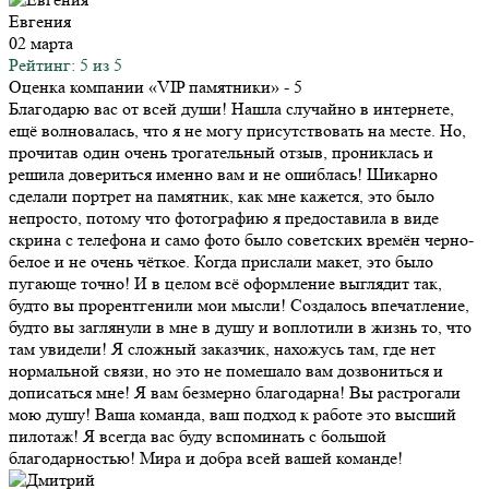
Евгения
02 марта
Рейтинг: 5 из 5
Оценка компании «VIP памятники»
- 5
Благодарю вас от всей души! Нашла случайно в интернете,
ещё волновалась, что я не могу присутствовать на месте. Но,
прочитав один очень трогательный отзыв, прониклась и
решила довериться именно вам и не ошиблась! Шикарно
сделали портрет на памятник, как мне кажется, это было
непросто, потому что фотографию я предоставила в виде
скрина с телефона и само фото было советских времён черно-
белое и не очень чёткое. Когда прислали макет, это было
пугающе точно! И в целом всё оформление выглядит так,
будто вы прорентгенили мои мысли! Создалось впечатление,
будто вы заглянули в мне в душу и воплотили в жизнь то, что
там увидели! Я сложный заказчик, нахожусь там, где нет
нормальной связи, но это не помешало вам дозвониться и
дописаться мне! Я вам безмерно благодарна! Вы растрогали
мою душу! Ваша команда, ваш подход к работе это высший
пилотаж! Я всегда вас буду вспоминать с большой
благодарностью! Мира и добра всей вашей команде!