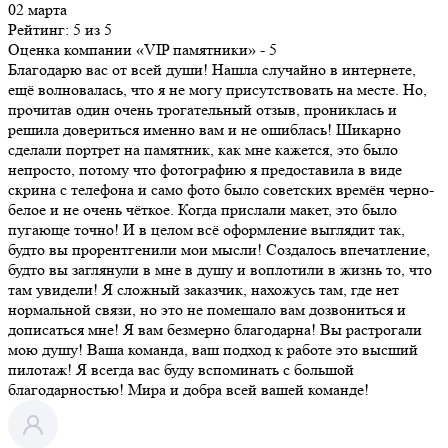
02 марта
Рейтинг: 5 из 5
Оценка компании «VIP памятники»
- 5
Благодарю вас от всей души! Нашла случайно в интернете,
ещё волновалась, что я не могу присутствовать на месте. Но,
прочитав один очень трогательный отзыв, прониклась и
решила довериться именно вам и не ошиблась! Шикарно
сделали портрет на памятник, как мне кажется, это было
непросто, потому что фотографию я предоставила в виде
скрина с телефона и само фото было советских времён черно-
белое и не очень чёткое. Когда прислали макет, это было
пугающе точно! И в целом всё оформление выглядит так,
будто вы прорентгенили мои мысли! Создалось впечатление,
будто вы заглянули в мне в душу и воплотили в жизнь то, что
там увидели! Я сложный заказчик, нахожусь там, где нет
нормальной связи, но это не помешало вам дозвониться и
дописаться мне! Я вам безмерно благодарна! Вы растрогали
мою душу! Ваша команда, ваш подход к работе это высший
пилотаж! Я всегда вас буду вспоминать с большой
благодарностью! Мира и добра всей вашей команде!