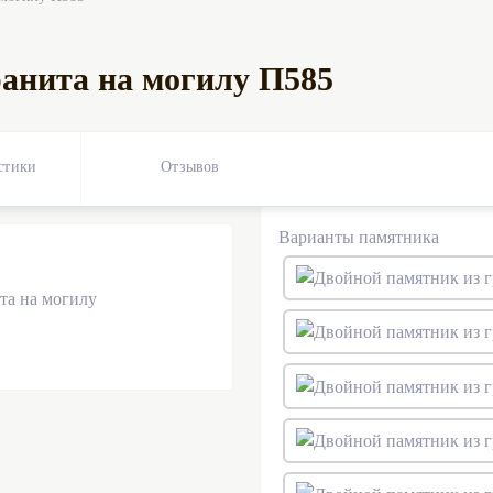
анита на могилу П585
стики
Отзывов
0
Варианты памятника