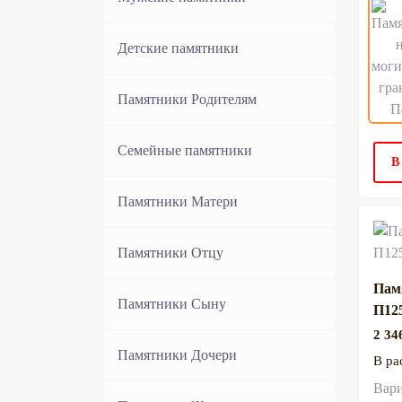
Стандартные памятники
Детские памятники
Европейские памятники
Памятники Родителям
Семейные памятники
В
Памятники Матери
Памятники Отцу
Пам
Памятники Сыну
П12
2 34
Памятники Дочери
В ра
Вар