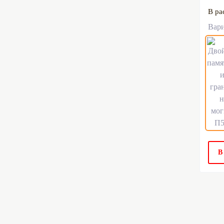
В ра
Вар
В