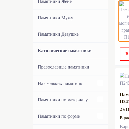
Памятники Жене
Памятники Мужу
Памятники Девушке
Католические памятники
В
Православные памятники
На скольких памятник
Пам
Одиночные памятники
Памятники по материалу
П24
2 61
Двойные памятники
Гранитные памятники
Памятники по форме
В ра
Вар