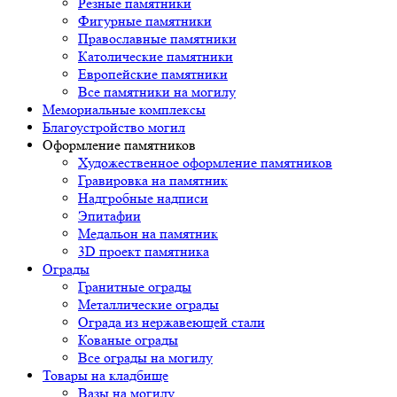
Резные памятники
Фигурные памятники
Православные памятники
Католические памятники
Европейские памятники
Все памятники на могилу
Мемориальные комплексы
Благоустройство могил
Оформление памятников
Художественное оформление памятников
Гравировка на памятник
Надгробные надписи
Эпитафии
Медальон на памятник
3D проект памятника
Ограды
Гранитные ограды
Металлические ограды
Ограда из нержавеющей стали
Кованые ограды
Все ограды на могилу
Товары на кладбище
Вазы на могилу