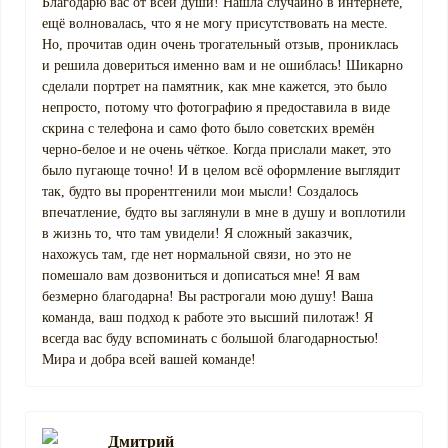
Благодарю вас от всей души! Нашла случайно в интернете,
ещё волновалась, что я не могу присутствовать на месте.
Но, прочитав один очень трогательный отзыв, прониклась
и решила довериться именно вам и не ошиблась! Шикарно
сделали портрет на памятник, как мне кажется, это было
непросто, потому что фотографию я предоставила в виде
скрина с телефона и само фото было советских времён
черно-белое и не очень чёткое. Когда прислали макет, это
было пугающе точно! И в целом всё оформление выглядит
так, будто вы прорентгенили мои мысли! Создалось
впечатление, будто вы заглянули в мне в душу и воплотили
в жизнь то, что там увидели! Я сложный заказчик,
нахожусь там, где нет нормальной связи, но это не
помешало вам дозвониться и дописаться мне! Я вам
безмерно благодарна! Вы растрогали мою душу! Ваша
команда, ваш подход к работе это высший пилотаж! Я
всегда вас буду вспоминать с большой благодарностью!
Мира и добра всей вашей команде!
Дмитрий