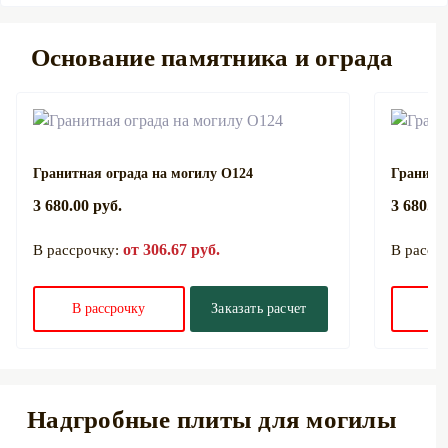
Основание памятника и ограда
Гранитная ограда на могилу О124
Гранитна
3 680.00 руб.
3 680.00
от 306.67 руб.
В рассрочку:
В расср
В рассрочку
Заказать расчет
В 
Надгробные плиты для могилы