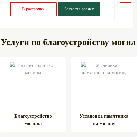
В рассрочку
Заказать расчет
В 
Услуги по благоустройству могил
Благоустройство
Установка памятника
могилы
на могилу