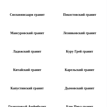
Сюскюянсаари гранит
Покостовский гранит
Мансуровский гранит
Лезниковский гранит
Ладожский гранит
Куру Грей гранит
Китайский гранит
Карельский гранит
Капустинский гранит
Дымовский гранит
Гранатовый Амфиболит
Блю Перл гранит