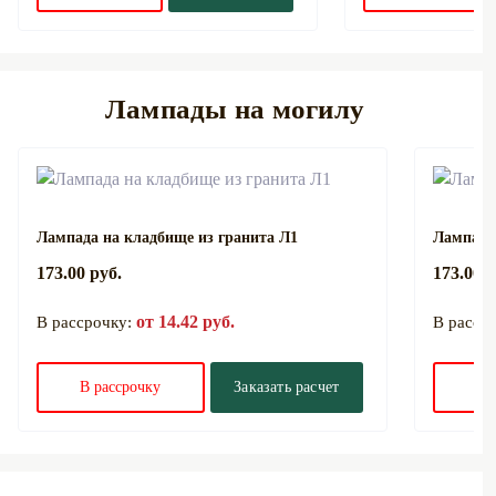
Лампады на могилу
Лампада на кладбище из гранита Л1
Лампада
173.00 руб.
173.00 р
от 14.42 руб.
В рассрочку:
В расср
В рассрочку
Заказать расчет
В 