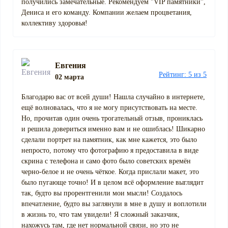
получились замечательные. Рекомендуем "VIP памятники",
Дениса и его команду. Компании желаем процветания,
коллективу здоровья!
Евгения
Рейтинг: 5 из 5
02 марта
Благодарю вас от всей души! Нашла случайно в интернете,
ещё волновалась, что я не могу присутствовать на месте.
Но, прочитав один очень трогательный отзыв, прониклась
и решила довериться именно вам и не ошиблась! Шикарно
сделали портрет на памятник, как мне кажется, это было
непросто, потому что фотографию я предоставила в виде
скрина с телефона и само фото было советских времён
черно-белое и не очень чёткое. Когда прислали макет, это
было пугающе точно! И в целом всё оформление выглядит
так, будто вы прорентгенили мои мысли! Создалось
впечатление, будто вы заглянули в мне в душу и воплотили
в жизнь то, что там увидели! Я сложный заказчик,
нахожусь там, где нет нормальной связи, но это не