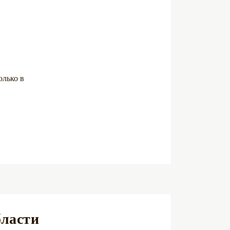
олько в
бласти