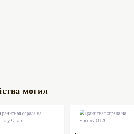
Монтаж полунадгробной плиты
лщиной 2, 3, 5, 8 см
иной 5 см
иной 8 см
Монтаж тротуарного борта
п
иметр 1,6 * 2,3 м
йства могил
иметр 2,0 * 2,3 м
иметр 3,0 * 2,3 м
иметр 4,0 * 2,3 м