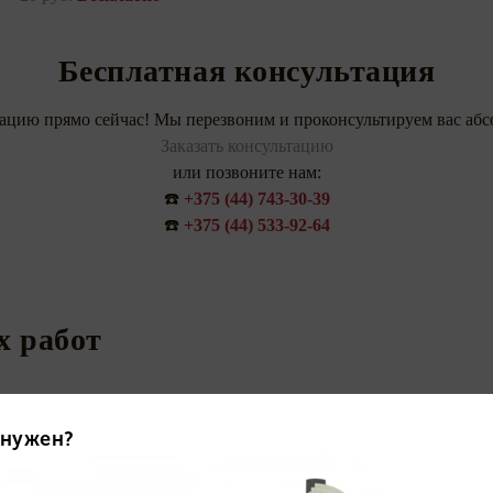
Бесплатная консультация
тацию прямо сейчас! Мы перезвоним и проконсультируем вас абс
Заказать консультацию
или позвоните нам:
☎️
+375 (44) 743-30-39
☎️
+375 (44) 533-92-64
 работ