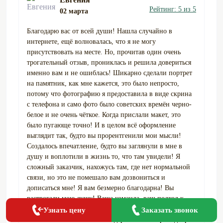
Рейтинг: 5 из 5
02 марта
Благодарю вас от всей души! Нашла случайно в
интернете, ещё волновалась, что я не могу
присутствовать на месте. Но, прочитав один очень
трогательный отзыв, прониклась и решила довериться
именно вам и не ошиблась! Шикарно сделали портрет
на памятник, как мне кажется, это было непросто,
потому что фотографию я предоставила в виде скрина
с телефона и само фото было советских времён черно-
белое и не очень чёткое. Когда прислали макет, это
было пугающе точно! И в целом всё оформление
выглядит так, будто вы прорентгенили мои мысли!
Создалось впечатление, будто вы заглянули в мне в
душу и воплотили в жизнь то, что там увидели! Я
сложный заказчик, нахожусь там, где нет нормальной
связи, но это не помешало вам дозвониться и
дописаться мне! Я вам безмерно благодарна! Вы
растрогали мою душу! Ваша команда, ваш подход к
работе это высший пилотаж! Я всегда вас буду
Заказать звонок
Узнать цену
вспоминать с большой благодарностью! Мира и добра