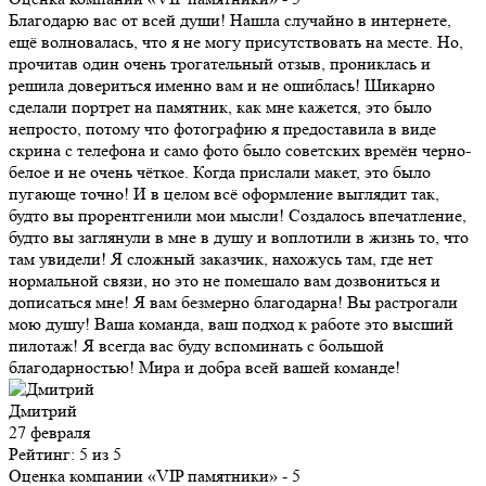
Благодарю вас от всей души! Нашла случайно в интернете,
ещё волновалась, что я не могу присутствовать на месте. Но,
прочитав один очень трогательный отзыв, прониклась и
решила довериться именно вам и не ошиблась! Шикарно
сделали портрет на памятник, как мне кажется, это было
непросто, потому что фотографию я предоставила в виде
скрина с телефона и само фото было советских времён черно-
белое и не очень чёткое. Когда прислали макет, это было
пугающе точно! И в целом всё оформление выглядит так,
будто вы прорентгенили мои мысли! Создалось впечатление,
будто вы заглянули в мне в душу и воплотили в жизнь то, что
там увидели! Я сложный заказчик, нахожусь там, где нет
нормальной связи, но это не помешало вам дозвониться и
дописаться мне! Я вам безмерно благодарна! Вы растрогали
мою душу! Ваша команда, ваш подход к работе это высший
пилотаж! Я всегда вас буду вспоминать с большой
благодарностью! Мира и добра всей вашей команде!
Дмитрий
27 февраля
Рейтинг: 5 из 5
Оценка компании «VIP памятники»
- 5