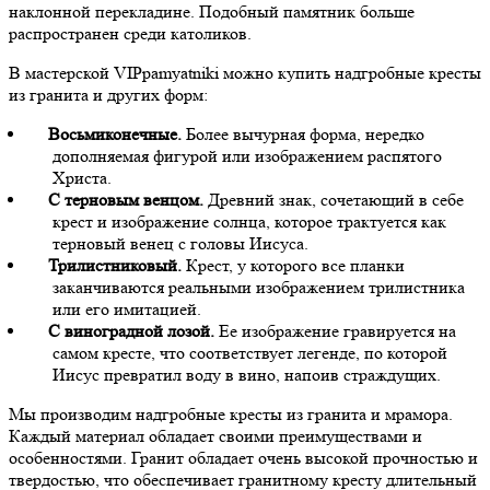
наклонной перекладине. Подобный памятник больше
распространен среди католиков.
В мастерской VIPpamyatniki можно купить надгробные кресты
из гранита и других форм:
Восьмиконечные.
Более вычурная форма, нередко
дополняемая фигурой или изображением распятого
Христа.
С терновым венцом.
Древний знак, сочетающий в себе
крест и изображение солнца, которое трактуется как
терновый венец с головы Иисуса.
Трилистниковый.
Крест, у которого все планки
заканчиваются реальными изображением трилистника
или его имитацией.
С виноградной лозой.
Ее изображение гравируется на
самом кресте, что соответствует легенде, по которой
Иисус превратил воду в вино, напоив страждущих.
Мы производим надгробные кресты из гранита и мрамора.
Каждый материал обладает своими преимуществами и
особенностями. Гранит обладает очень высокой прочностью и
твердостью, что обеспечивает гранитному кресту длительный