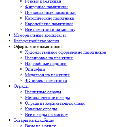
Резные памятники
Фигурные памятники
Православные памятники
Католические памятники
Европейские памятники
Все памятники на могилу
Мемориальные комплексы
Благоустройство могил
Оформление памятников
Художественное оформление памятников
Гравировка на памятник
Надгробные надписи
Эпитафии
Медальон на памятник
3D проект памятника
Ограды
Гранитные ограды
Металлические ограды
Ограда из нержавеющей стали
Кованые ограды
Все ограды на могилу
Товары на кладбище
Вазы на могилу