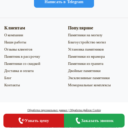
Напиcать в Telegram
Клиентам
Популярное
О компании
Памятники на могилу
Наши работы
Благоустройство могил
Отзывы клиентов
Установка памятников
Памятник в рассрочку
Памятники из мрамора
Памятники со скидкой
Памятники из гранита
Доставка и оплата
Двойные памятники
Блог
Эксклюзивные памятники
Контакты
Мемориальные комплексы
Обработка персональных данных
|
Обработка файлов Сookie
Информация на сайте не является публичной офертой и носит справочный
Заказать
Заказать звонок
Узнать цену
характер. Изображения товаров могут отличаться от реальных.
Копирование и использование материалов vippamyatniki.by без письменного