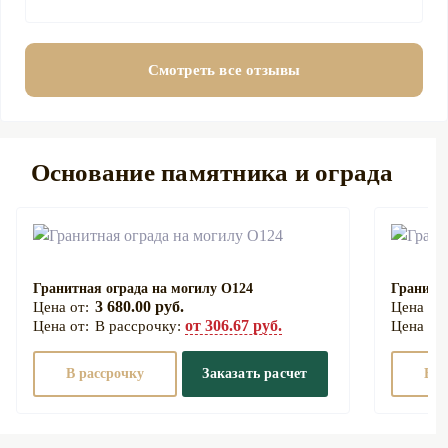
Смотреть все отзывы
Основание памятника и ограда
Гранитная ограда на могилу О124
Гранитна
3 680.00 руб.
от 306.67 руб.
В рассрочку:
В рассрочку
Заказать расчет
В р