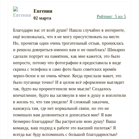
Евгения
Рейтинг: 5 из 5
02 марта
Благодарю вас от всей души! Нашла случайно в интернете,
ещё волновалась, что я не могу присутствовать на месте.
Но, прочитав один очень трогательный отзыв, прониклась
и решила довериться именно вам и не ошиблась! Шикарно
сделали портрет на памятник, как мне кажется, это было
непросто, потому что фотографию я предоставила в виде
скрина с телефона и само фото было советских времён
черно-белое и не очень чёткое. Когда прислали макет, это
было пугающе точно! И в целом всё оформление выглядит
так, будто вы прорентгенили мои мысли! Создалось
впечатление, будто вы заглянули в мне в душу и воплотили
в жизнь то, что там увидели! Я сложный заказчик,
нахожусь там, где нет нормальной связи, но это не
помешало вам дозвониться и дописаться мне! Я вам
безмерно благодарна! Вы растрогали мою душу! Ваша
команда, ваш подход к работе это высший пилотаж! Я
всегда вас буду вспоминать с большой благодарностью!