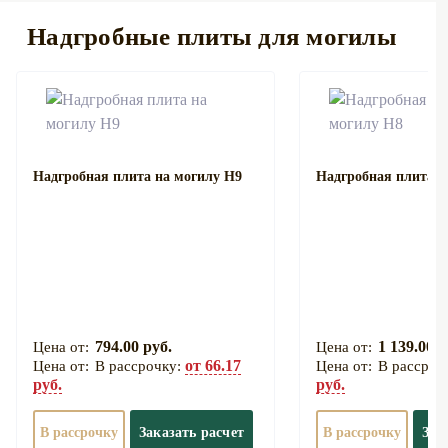
Надгробные плиты для могилы
Надгробная плита на могилу Н9
Надгробная плита н
794.00 руб.
1 139.00 р
от 66.17
В рассрочку:
В рассроч
руб.
руб.
В рассрочку
Заказать расчет
В рассрочку
Зак