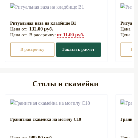
Ритуальная ваза на кладбище В1
Ритуаль
132.00 руб.
от 11.00 руб.
В рассрочку:
В рассрочку
Заказать расчет
В р
Столы и скамейки
Гранитная скамейка на могилу С18
Гранитн
909.00 руб.