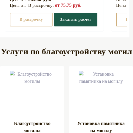
от 75.75 руб.
В рассрочку:
В рассрочку
Заказать расчет
В р
Услуги по благоустройству могил
Благоустройство
Установка памятника
могилы
на могилу