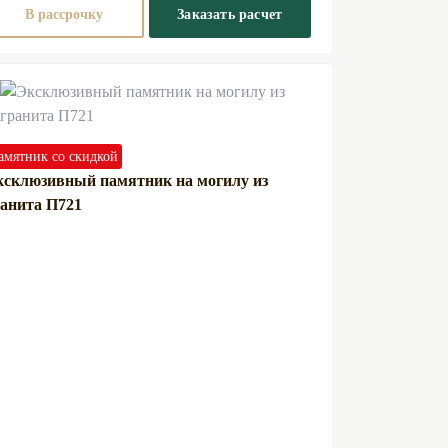
В рассрочку
Заказать расчет
амятник со скидкой
ксклюзивный памятник на могилу из
анита П721