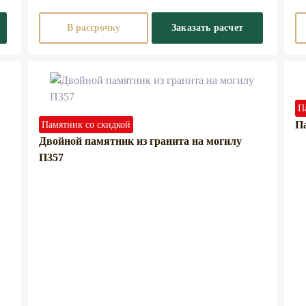
В рассрочку
Заказать расчет
П
Па
Памятник со скидкой
Двойной памятник из гранита на могилу
П357