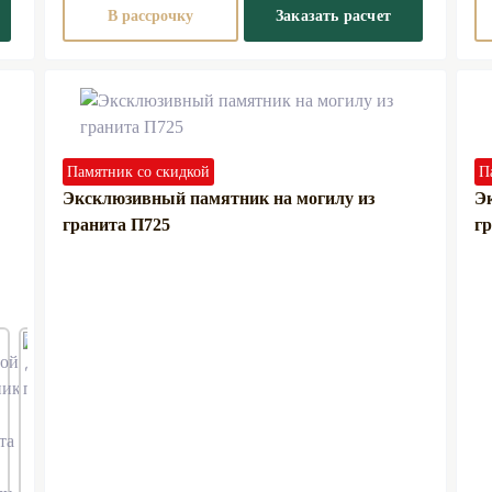
В рассрочку
Заказать расчет
Памятник со скидкой
П
Эксклюзивный памятник на могилу из
Э
гранита П725
гр