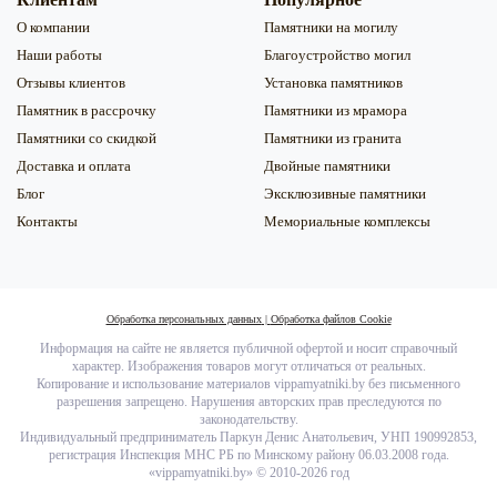
О компании
Памятники на могилу
Наши работы
Благоустройство могил
Отзывы клиентов
Установка памятников
Памятник в рассрочку
Памятники из мрамора
Памятники со скидкой
Памятники из гранита
Доставка и оплата
Двойные памятники
Блог
Эксклюзивные памятники
Контакты
Мемориальные комплексы
Обработка персональных данных
|
Обработка файлов Сookie
Информация на сайте не является публичной офертой и носит справочный
характер. Изображения товаров могут отличаться от реальных.
Копирование и использование материалов vippamyatniki.by без письменного
разрешения запрещено. Нарушения авторских прав преследуются по
законодательству.
Индивидуальный предприниматель Паркун Денис Анатольевич, УНП 190992853,
регистрация Инспекция МНС РБ по Минскому району 06.03.2008 года.
«
vippamyatniki.by
» © 2010-2026 год