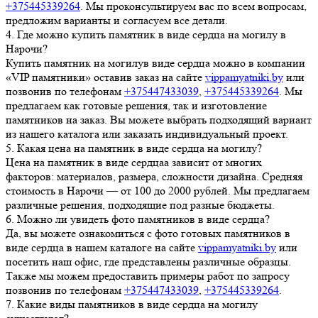
+375445339264
. Мы проконсультируем вас по всем вопросам,
предложим варианты и согласуем все детали.
4.
Где можно купить памятник в виде сердца на могилу в
Нарочи?
Купить памятник на могилув виде сердца можно в компании
«VIP памятники» оставив заказ на сайте
vippamyatniki.by
или
позвонив по телефонам
+375447433039
,
+375445339264
. Мы
предлагаем как готовые решения, так и изготовление
памятников на заказ. Вы можете выбрать подходящий вариант
из нашего каталога или заказать индивидуальный проект.
5.
Какая цена на памятник в виде сердца на могилу?
Цена на памятник в виде сердцаа зависит от многих
факторов: материалов, размера, сложности дизайна. Средняя
стоимость в Нарочи — от 100 до 2000 рублей. Мы предлагаем
различные решения, подходящие под разные бюджеты.
6.
Можно ли увидеть фото памятников в виде сердца?
Да, вы можете ознакомиться с фото готовых памятников в
виде сердца в нашем каталоге на сайте
vippamyatniki.by
или
посетить наш офис, где представлены различные образцы.
Также мы можем предоставить примеры работ по запросу
позвонив по телефонам
+375447433039
,
+375445339264
.
7.
Какие виды памятников в виде сердца на могилу