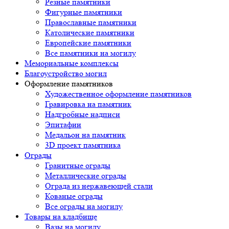
Резные памятники
Фигурные памятники
Православные памятники
Католические памятники
Европейские памятники
Все памятники на могилу
Мемориальные комплексы
Благоустройство могил
Оформление памятников
Художественное оформление памятников
Гравировка на памятник
Надгробные надписи
Эпитафии
Медальон на памятник
3D проект памятника
Ограды
Гранитные ограды
Металлические ограды
Ограда из нержавеющей стали
Кованые ограды
Все ограды на могилу
Товары на кладбище
Вазы на могилу