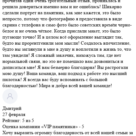
прочитав один очень трогательный отзыв, прониклась и
решила довериться именно вам и не ошиблась! Шикарно
сделали портрет на памятник, как мне кажется, это было
непросто, потому что фотографию я предоставила в виде
скрина с телефона и само фото было советских времён черно-
белое и не очень чёткое. Когда прислали макет, это было
пугающе точно! И в целом всё оформление выглядит так,
будто вы прорентгенили мои мысли! Создалось впечатление,
будто вы заглянули в мне в душу и воплотили в жизнь то, что
там увидели! Я сложный заказчик, нахожусь там, где нет
нормальной связи, но это не помешало вам дозвониться и
дописаться мне! Я вам безмерно благодарна! Вы растрогали
мою душу! Ваша команда, ваш подход к работе это высший
пилотаж! Я всегда вас буду вспоминать с большой
благодарностью! Мира и добра всей вашей команде!
Дмитрий
27 февраля
Рейтинг: 5 из 5
Оценка компании «VIP памятники»
- 5
Хочу выразить огромну благодарность от всей нашей семьи за