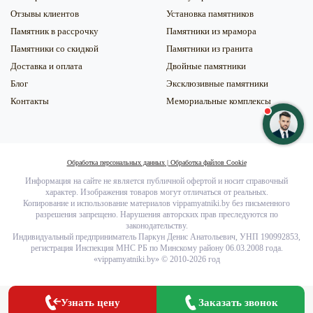
Отзывы клиентов
Установка памятников
Памятник в рассрочку
Памятники из мрамора
Памятники со скидкой
Памятники из гранита
Доставка и оплата
Двойные памятники
Блог
Эксклюзивные памятники
Контакты
Мемориальные комплексы
Обработка персональных данных
|
Обработка файлов Сookie
Информация на сайте не является публичной офертой и носит справочный
характер. Изображения товаров могут отличаться от реальных.
Копирование и использование материалов vippamyatniki.by без письменного
разрешения запрещено. Нарушения авторских прав преследуются по
законодательству.
Индивидуальный предприниматель Паркун Денис Анатольевич, УНП 190992853,
регистрация Инспекция МНС РБ по Минскому району 06.03.2008 года.
«
vippamyatniki.by
» © 2010-2026 год
Заказать звонок
Узнать цену