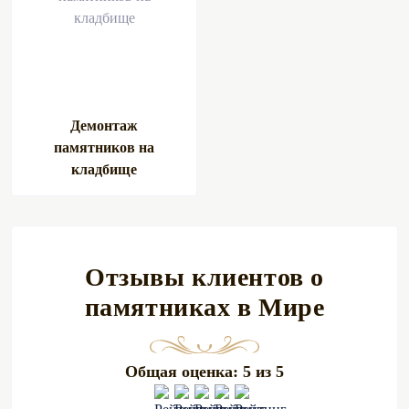
Условия
Выгода
Рассрочка без банков от
✅
компании
Рассрочка без поручителей
✅
Демонтаж
памятников на
Рассрочка без справок о
✅
кладбище
доходах
Рассрочка 0% без переплат
✅
Срок рассмотрения рассрочки:
30 минут
Отзывы клиентов о
Что необходимо для
Только
памятниках в Мире
оформления рассрочки:
паспорт
Бесплатная консультация по
+375 (44)
Общая оценка: 5 из 5
рассрочке:
743-30-39