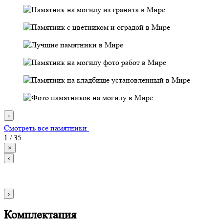
›
Смотреть все памятники
1
/
35
×
‹
›
Комплектация