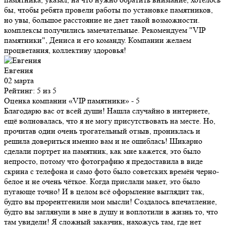
бы, чтобы ребята провели работы по установке памятников,
но увы, большое расстояние не дает такой возможности.
комплексы получились замечательные. Рекомендуем "VIP
памятники", Дениса и его команду. Компании желаем
процветания, коллективу здоровья!
Евгения
02 марта
Рейтинг: 5 из 5
Оценка компании «VIP памятники»
- 5
Благодарю вас от всей души! Нашла случайно в интернете,
ещё волновалась, что я не могу присутствовать на месте. Но,
прочитав один очень трогательный отзыв, прониклась и
решила довериться именно вам и не ошиблась! Шикарно
сделали портрет на памятник, как мне кажется, это было
непросто, потому что фотографию я предоставила в виде
скрина с телефона и само фото было советских времён черно-
белое и не очень чёткое. Когда прислали макет, это было
пугающе точно! И в целом всё оформление выглядит так,
будто вы прорентгенили мои мысли! Создалось впечатление,
будто вы заглянули в мне в душу и воплотили в жизнь то, что
там увидели! Я сложный заказчик, нахожусь там, где нет